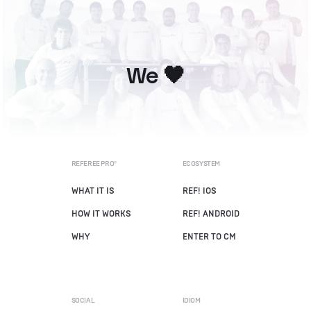
We 🖤️
REFEREE PRO®
ECOSYSTEM
WHAT IT IS
REF! IOS
HOW IT WORKS
REF! ANDROID
WHY
ENTER TO CM
SOCIAL
IDIOM